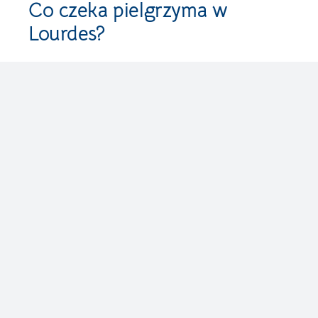
Co czeka pielgrzyma w
Lourdes?
Grota objawień w Massabielle
– kamienne
zagłębienie, gdzie Bernadetta doświadczyła
spotkania z Matką Bożą.
Źródło wody
– wypływające z wnętrza skały,
traktowane jako znak łaski. Można z niego
czerpać wodę, napić się, obmyć.
Procesje światła
– każdego wieczoru
tysiące osób gromadzi się z zapalonymi
świecami, śpiewając „Ave Maria”.
Kaplice i Bazyliki
– m.in. Bazylika
Różańcowa, Niepokalanego Poczęcia oraz św.
Piusa X.
Refleksja nad duchową