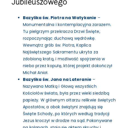
Jubileuszowego
Bazylika św. Piotra na Watykanie
–
Monumentalna i kontemplacyjna zarazem.
Tu pielgrzym przekracza Drzwi Święte,
rozpoczynając duchową wędrówkę.
Wewnątrz grób św. Piotra, Kaplica
Najświętszego Sakramentu ukryta za
zdobioną kratą, i możliwość spojrzenia w
niebo przez kopułę, której projekt dokończył
Michał Anioł.
Bazylika św. Jana na Lateranie
–
Nazywana Matką i Głową wszystkich
Kościołów świata, była przez wieki siedzibą
papieży. W głównym ołtarzu relikwie świętych
Apostołów, a obok świątyni znajdują się
Święte Schody, po których według tradycji
Jezus kroczył w drodze na sąd. Pokonywane
na kolanach, stają się aktem skruchy i