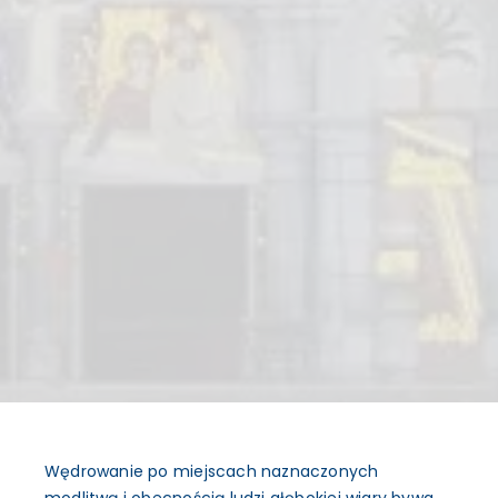
Wędrowanie po miejscach naznaczonych
modlitwą i obecnością ludzi głębokiej wiary bywa