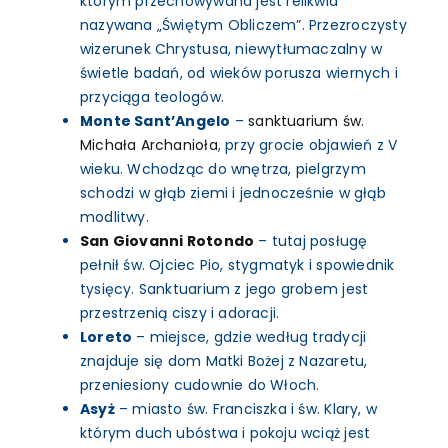
którym przechowywana jest relikwia
nazywana „Świętym Obliczem”. Przezroczysty
wizerunek Chrystusa, niewytłumaczalny w
świetle badań, od wieków porusza wiernych i
przyciąga teologów.
Monte Sant’Angelo
–
sanktuarium św.
Michała Archanioła
, przy grocie objawień z V
wieku. Wchodząc do wnętrza, pielgrzym
schodzi w głąb ziemi i jednocześnie w głąb
modlitwy.
San Giovanni Rotondo
– tutaj posługę
pełnił św. Ojciec Pio, stygmatyk i spowiednik
tysięcy. Sanktuarium z jego grobem jest
przestrzenią ciszy i adoracji.
Loreto
– miejsce, gdzie według tradycji
znajduje się dom Matki Bożej z Nazaretu,
przeniesiony cudownie do Włoch.
Asyż
– miasto św. Franciszka i św. Klary, w
którym duch ubóstwa i pokoju wciąż jest