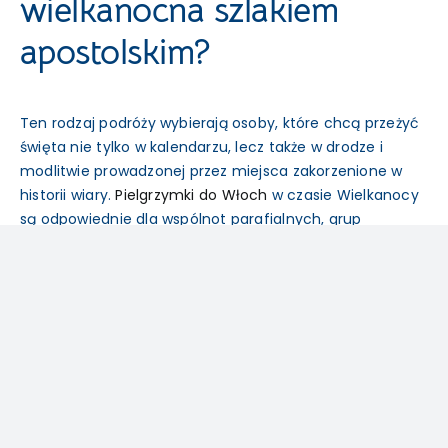
wielkanocna szlakiem
apostolskim?
Ten rodzaj podróży wybierają osoby, które chcą przeżyć
święta nie tylko w kalendarzu, lecz także w drodze i
modlitwie prowadzonej przez miejsca zakorzenione w
historii wiary.
Pielgrzymki do Włoch
w czasie Wielkanocy
są odpowiednie dla wspólnot parafialnych, grup
modlitewnych oraz uczestników indywidualnych, którzy
są gotowi wejść w pełny rytm celebracji paschalnych.
Taki wyjazd zakłada zgodę na to, że porządek dnia
wyznaczają nabożeństwa i charakter odwiedzanych
miejsc świętych, a nie wygoda turystycznego planu.
Pielgrzymki szlakiem apostolskim
w okresie
paschalnym łączą obchody świąt ze świadomym