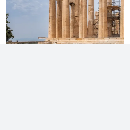
Pielgrzymuj po apostolskich
ścieżkach w Turcji, Grecji i na
Cyprze
Pielgrzymka to nie tylko podróż duchowa, ale i
fascynująca okazja, by przeżyć niezwykłe spotkania z