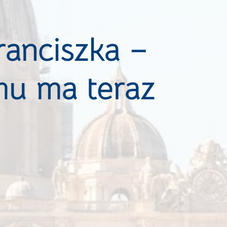
ranciszka –
mu ma teraz