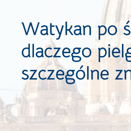
Watykan po śm
dlaczego pie
szczególne z