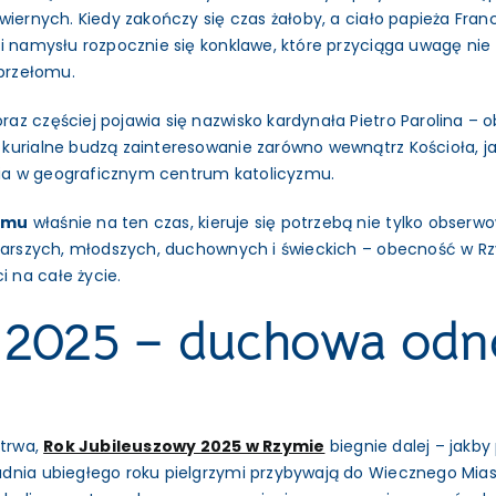
wiernych. Kiedy zakończy się czas żałoby, a ciało papieża Fr
i namysłu rozpocznie się konklawe, które przyciąga uwagę nie t
 przełomu.
z częściej pojawia się nazwisko kardynała Pietro Parolina – o
kurialne budzą zainteresowanie zarówno wewnątrz Kościoła, ja
ęcia w geograficznym centrum katolicyzmu.
ymu
właśnie na ten czas, kieruje się potrzebą nie tylko obser
tarszych, młodszych, duchownych i świeckich – obecność w Rzym
 na całe życie.
y 2025 – duchowa od
 trwa,
Rok Jubileuszowy 2025 w Rzymie
biegnie dalej – jakby
dnia ubiegłego roku pielgrzymi przybywają do Wiecznego Miast