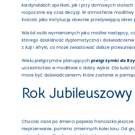
kardynalskich spotkań, jak i przy domowych stołach 
rozpocznie się czas decyzji. W atmosferze modlitwy 
Kościół, jako instytucję obecnie przeżywającą okres
Wśród osób wymienianych jako możliwi następcy, cora
którego działalność dyplomatyczna i doświadczenie 
z Azji i Afryki, co może zwiastować dalsze przesuni
Wielu pielgrzymów planujących
pielgrzymki do Rz
uczestnictwa w modlitwie o dobry wybór. Dla ludzi s
może być doświadczeniem, które zostanie w pamięci
Rok Jubileuszow
Chociaż cisza po śmierci papieża Franciszka jeszcze
nieprzerwanie, pomimo zmiennych kolei losu. Od gru