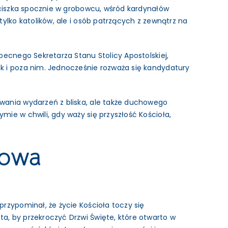
anciszka spocznie w grobowcu, wśród kardynałów
ylko katolików, ale i osób patrzących z zewnątrz na
becnego Sekretarza Stanu Stolicy Apostolskiej,
k i poza nim. Jednocześnie rozważa się kandydatury
wowania wydarzeń z bliska, ale także duchowego
ie w chwili, gdy waży się przyszłość Kościoła,
nowa
 przypominał, że życie Kościoła toczy się
a, by przekroczyć Drzwi Święte, które otwarto w