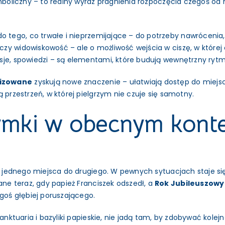
ymboliczny – to realny wyraz pragnienia rozpoczęcia czegoś od
do tego, co trwałe i nieprzemijające – do potrzeby nawrócenia
zy widowiskowość – ale o możliwość wejścia w ciszę, w której
esje, spowiedzi – są elementami, które budują wewnętrzny ryt
nizowane
zyskują nowe znaczenie – ułatwiają dostęp do miejs
 przestrzeń, w której pielgrzym nie czuje się samotny.
zymki w obecnym konte
 z jednego miejsca do drugiego. W pewnych sytuacjach staje si
e teraz, gdy papież Franciszek odszedł, a
Rok Jubileuszowy
egoś głębiej poruszającego.
sanktuaria i bazyliki papieskie, nie jadą tam, by zdobywać kole