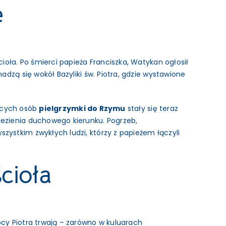
e
ioła. Po śmierci papieża Franciszka, Watykan ogłosił
dzą się wokół Bazyliki św. Piotra, gdzie wystawione
jących osób
pielgrzymki do Rzymu
stały się teraz
lezienia duchowego kierunku. Pogrzeb,
ystkim zwykłych ludzi, którzy z papieżem łączyli
cioła
cy Piotra trwają – zarówno w kuluarach