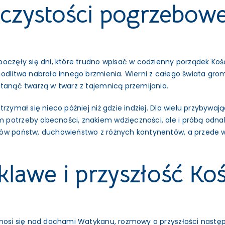
oczystości pogrzebow
oczęły się dni, które trudno wpisać w codzienny porządek Kośc
odlitwa nabrała innego brzmienia. Wierni z całego świata groma
stanąć twarzą w twarz z tajemnicą przemijania.
rzymał się nieco później niż gdzie indziej. Dla wielu przybywa
 potrzeby obecności, znakiem wdzięczności, ale i próbą odna
ów państw, duchowieństwo z różnych kontynentów, a przede wsz
awe i przyszłość Koś
unosi się nad dachami Watykanu, rozmowy o przyszłości następ