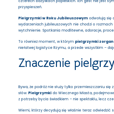
czterech bazylikach papieskich. Ich gest nie jest s
przyspieszeń.
Pielgrzymki w Roku Jubileuszowym
odwołują się 
wydarzeniach jubileuszowych nie chodzi o rozmach c
wytchnienie. Spotkania modlitewne, adoracje, proc
To również moment, w którym
pielgrzymki zorga
niełatwej logistyce Rzymu, a przede wszystkim – dają
Znaczenie pielgr
Bywa, że podróż nie służy tylko przemieszczaniu się
słów.
Pielgrzymki
do Wiecznego Miasta, podejmowan
z potrzeby bycia świadkiem – nie spektaklu, lecz cz
Wierni, którzy decydują się właśnie teraz odwiedzić 