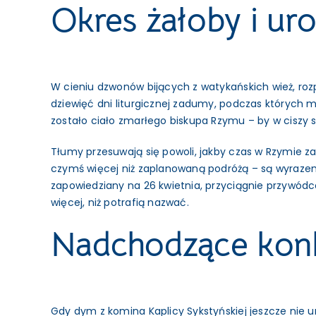
Okres żałoby i ur
W cieniu dzwonów bijących z watykańskich wież, rozp
dziewięć dni liturgicznej zadumy, podczas których m
zostało ciało zmarłego biskupa Rzymu – by w ciszy 
Tłumy przesuwają się powoli, jakby czas w Rzymie zat
czymś więcej niż zaplanowaną podróżą – są wyrazem
zapowiedziany na 26 kwietnia, przyciągnie przywódc
więcej, niż potrafią nazwać.
Nadchodzące konkl
Gdy dym z komina Kaplicy Sykstyńskiej jeszcze nie 