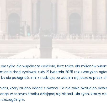
e tylko dla wspólnoty Kościoła, lecz także dla milionów wierny
mianie drogi życiowej. Gdy 21 kwietnia 2025 roku Watykan ogło
by się pożegnać, inni z nadzieją, że uda im się jeszcze przez 
aru, który trudno oddać słowami. To nie tylko okazja do odwiedz
anąć w samym środku dziejącej się historii. Dla tych, którzy n
m szczególnym.