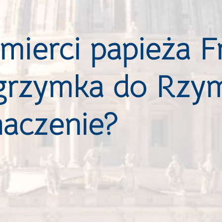
ierci papieża F
lgrzymka do Rzy
naczenie?