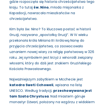
gdzie rozpoczęła się historia chrześcijaństwa tego
kraju. To tutaj
św. Nino
, młoda misjonarka z
Kapadocji, nawracała mieszkańców na
chrześcijaństwo.
Kim była św. Nino? To kluczowa postać w historii
Gruzji, nazywana „apostołką Gruzji”. W IV wieku
przekonała króla Miriana III i królową Nanę do
przyjęcia chrześcijaństwa, co zaowocowało
uznaniem nowej wiary za religię państwową w 326
roku. Jej symbolem jest krzyż z winorośli związany
włosami, który do dziś jest znakiem Gruzińskiego
Kościoła Prawosławnego.
Najważniejszym zabytkiem w Mcchecie jest
katedra Sweti Cchoweli
, wpisana na listę
UNESCO. Według tradycji,
przechowywana jest
tam Szata Chrystusa
. Nad miastem góruje
monastyr Dżwari, położony na wzgórzu z widokiem