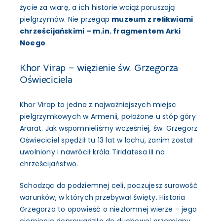
życie za wiarę, a ich historie wciąż poruszają
pielgrzymów. Nie przegap
muzeum z relikwiami
chrześcijańskimi – m.in. fragmentem Arki
Noego
.
Khor Virap – więzienie św. Grzegorza
Oświeciciela
Khor Virap to jedno z najważniejszych miejsc
pielgrzymkowych w Armenii, położone u stóp góry
Ararat. Jak wspomnieliśmy wcześniej, św. Grzegorz
Oświeciciel spędził tu 13 lat w lochu, zanim został
uwolniony i nawrócił króla Tiridatesa III na
chrześcijaństwo.
Schodząc do podziemnej celi, poczujesz surowość
warunków, w których przebywał święty. Historia
Grzegorza to opowieść o niezłomnej wierze – jego