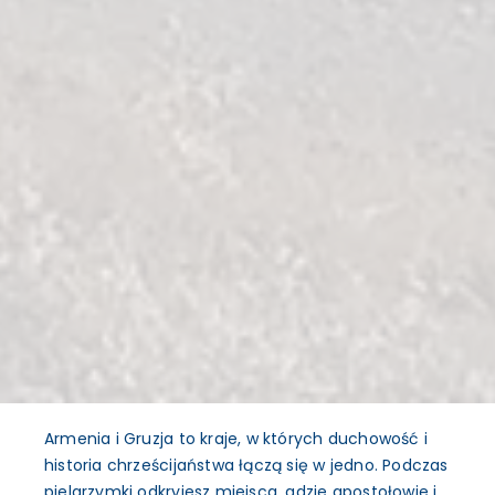
Armenia i Gruzja to kraje, w których duchowość i
historia chrześcijaństwa łączą się w jedno. Podczas
pielgrzymki odkryjesz miejsca, gdzie apostołowie i