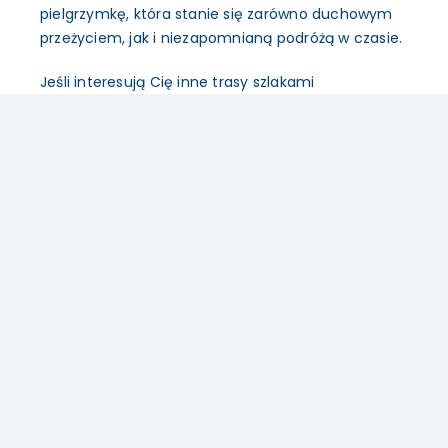
pielgrzymkę, która stanie się zarówno duchowym
przeżyciem, jak i niezapomnianą podróżą w czasie.
Jeśli interesują Cię inne trasy szlakami
apostolskimi, koniecznie sprawdź nasz artykuł:
Pielgrzymuj po apostolskich ścieżkach w Turcji,
Grecji i na Cyprze
.
Zorganizuj pielgrzymkę
z Biurem
Pielgrzymkowo-
Turystycznym Nomada
Biuro pielgrzymkowo-turystyczne Nomada oferuje
kompleksową organizację pielgrzymek – od