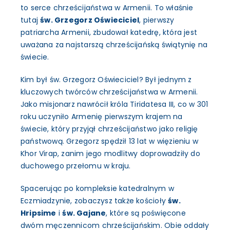
to serce chrześcijaństwa w Armenii. To właśnie
tutaj
św. Grzegorz Oświeciciel
, pierwszy
patriarcha Armenii, zbudował katedrę, która jest
uważana za najstarszą chrześcijańską świątynię na
świecie.
Kim był św. Grzegorz Oświeciciel? Był jednym z
kluczowych twórców chrześcijaństwa w Armenii.
Jako misjonarz nawrócił króla Tiridatesa III, co w 301
roku uczyniło Armenię pierwszym krajem na
świecie, który przyjął chrześcijaństwo jako religię
państwową. Grzegorz spędził 13 lat w więzieniu w
Khor Virap, zanim jego modlitwy doprowadziły do
duchowego przełomu w kraju.
Spacerując po kompleksie katedralnym w
Eczmiadzynie, zobaczysz także kościoły
św.
Hripsime
i
św. Gajane
, które są poświęcone
dwóm męczennicom chrześcijańskim. Obie oddały