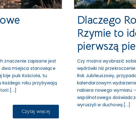
howe
Dlaczego Ro
Rzymie to id
pierwszą pi
ch znaczenie zapisane jest
Czy można wyobrazić sobie
o dwa miejsca stanowiące
wędrówki niż przekroczeni
bije puls Kościoła, tu
Rok Jubileuszowy, przypada
tu każdego roku przybywają
kalendarzowym wydarzenie
ii [...]
nabiera nowego wymiaru – 
wspólnotowego doświadczeni
wyruszyli w duchową [...]
Czytaj więcej